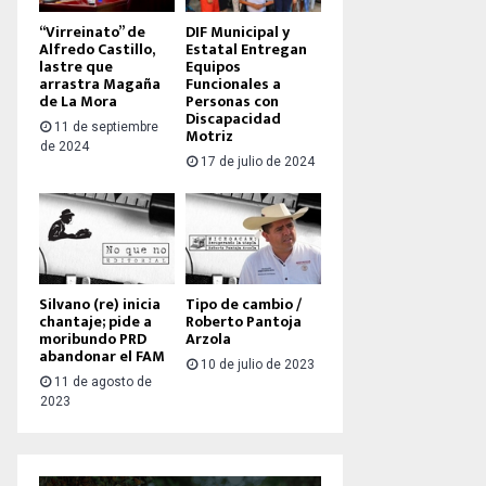
“Virreinato” de
DIF Municipal y
Alfredo Castillo,
Estatal Entregan
lastre que
Equipos
arrastra Magaña
Funcionales a
de La Mora
Personas con
Discapacidad
11 de septiembre
Motriz
de 2024
17 de julio de 2024
Silvano (re) inicia
Tipo de cambio /
chantaje; pide a
Roberto Pantoja
moribundo PRD
Arzola
abandonar el FAM
10 de julio de 2023
11 de agosto de
2023