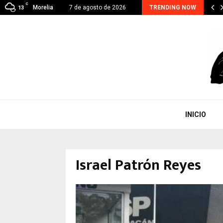
C
A CONTINUA, EJE PRIORITARIO EN GESTIÓN DE…
Morelia
7 de agosto de 2026
TRENDING NOW
13
INICIO
Israel Patrón Reyes