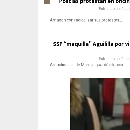
Policías protestan en ofic
Publicado por
Cuar
Amagan con radicalizar sus protestas....
SSP “maquilla” Aguililla por v
Publicado por
Cuar
Arquidiócesis de Morelia guardó silencio....