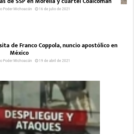
inas de SSP en Morelia y cuartel Coalcomán
to Poder Michoacán
16 de julio de 2021
isita de Franco Coppola, nuncio apostólico en
México
to Poder Michoacán
19 de abril de 2021