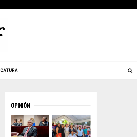
ok
ter
Youtube
Celebra Giulianna Bugarini aprobación de reforma que…
ICATURA
OPINIÓN