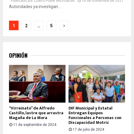
Publicado por
Cuarto Poder Michoacán
16 de noviembre de 2021
Autoridades ya investigan....
Paginación
1
2
…
5
de
entradas
OPINIÓN
“Virreinato” de Alfredo
DIF Municipal y Estatal
Castillo, lastre que arrastra
Entregan Equipos
Magaña de La Mora
Funcionales a Personas con
Discapacidad Motriz
11 de septiembre de 2024
17 de julio de 2024