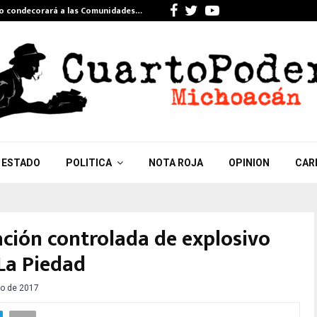
Facebook
Twitter
Youtube
do condecorará a las Comunidades…
Celebra Gi
ESTADO
POLITICA
NOTA ROJA
OPINION
CAR
ción controlada de explosivo
La Piedad
o de 2017