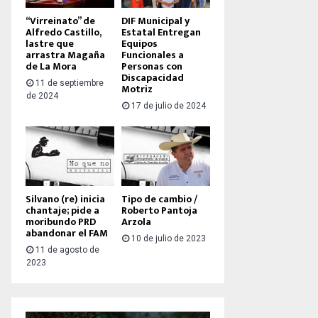
“Virreinato” de
DIF Municipal y
Alfredo Castillo,
Estatal Entregan
lastre que
Equipos
arrastra Magaña
Funcionales a
de La Mora
Personas con
Discapacidad
11 de septiembre
Motriz
de 2024
17 de julio de 2024
Silvano (re) inicia
Tipo de cambio /
chantaje; pide a
Roberto Pantoja
moribundo PRD
Arzola
abandonar el FAM
10 de julio de 2023
11 de agosto de
2023