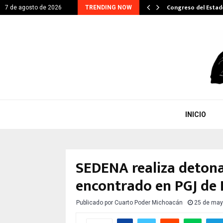
ITARIO EN GESTIÓN DE…
Congreso del Esta
7 de agosto de 2026
TRENDING NOW
INICIO
SEDENA realiza detona
encontrado en PGJ de 
Publicado por
Cuarto Poder Michoacán
25 de may