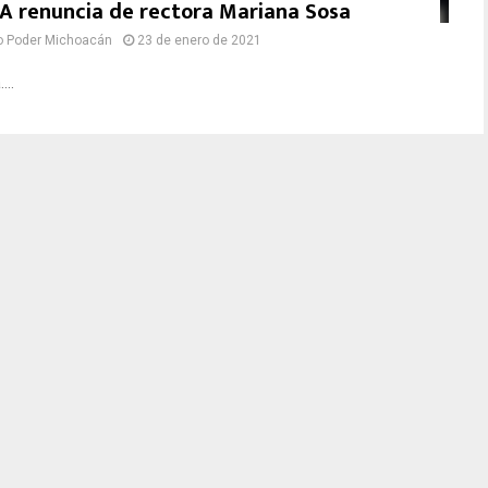
A renuncia de rectora Mariana Sosa
o Poder Michoacán
23 de enero de 2021
...