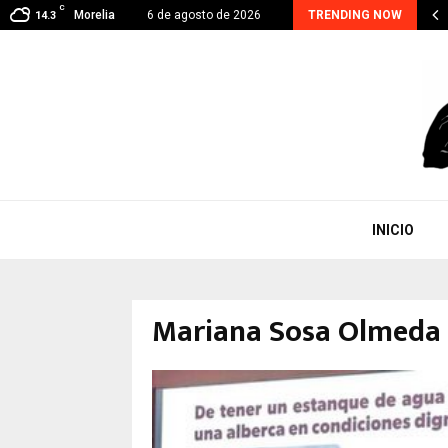
C
oacán suma 48 detenidos por extorsión; el…
Morelia
6 de agosto de 2026
TRENDING NOW
14.3
INICIO
Mariana Sosa Olmeda