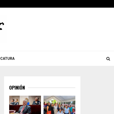
ook
tter
Youtube
Celebra Giulianna Bugarini aprobación de reforma que…
ICATURA
OPINIÓN