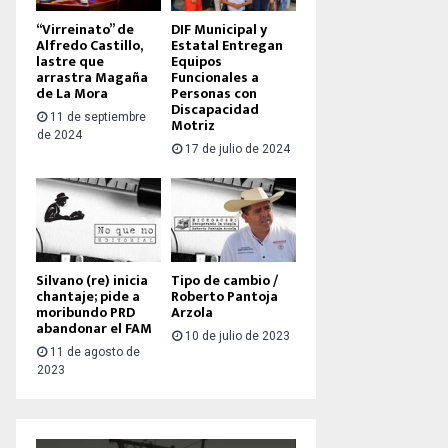
“Virreinato” de
DIF Municipal y
Alfredo Castillo,
Estatal Entregan
lastre que
Equipos
arrastra Magaña
Funcionales a
de La Mora
Personas con
Discapacidad
11 de septiembre
Motriz
de 2024
17 de julio de 2024
Silvano (re) inicia
Tipo de cambio /
chantaje; pide a
Roberto Pantoja
moribundo PRD
Arzola
abandonar el FAM
10 de julio de 2023
11 de agosto de
2023