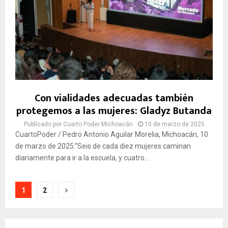
Con vialidades adecuadas también
protegemos a las mujeres: Gladyz Butanda
Publicado por
Cuarto Poder Michoacán
10 de marzo de 2025
CuartoPoder / Pedro Antonio Aguilar Morelia, Michoacán, 10
de marzo de 2025.“Seis de cada diez mujeres caminan
diariamente para ir a la escuela, y cuatro...
Paginación
1
2
de
entradas