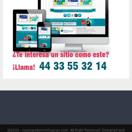
@2026 - cuartopodermichoacan.com. All Right Reserved. Designed and