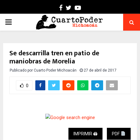
Facebook
Twitter
Youtube
PRIMARY
MENU
Se descarrilla tren en patio de
maniobras de Morelia
Publicado por
Cuarto Poder Michoacán
27 de abril de 2017
0
IMPRIMIR 🖨
PDF