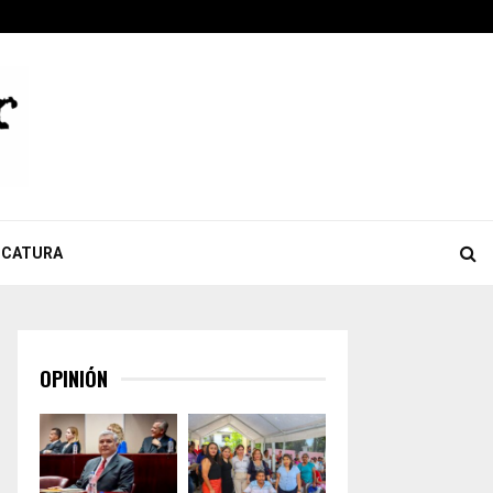
ook
tter
Youtube
Celebra Giulianna Bugarini aprobación de reforma que…
ICATURA
OPINIÓN