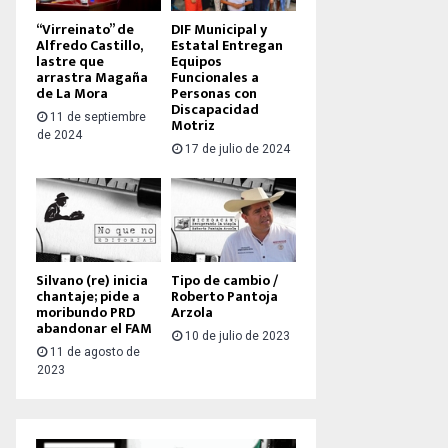
“Virreinato” de
DIF Municipal y
Alfredo Castillo,
Estatal Entregan
lastre que
Equipos
arrastra Magaña
Funcionales a
de La Mora
Personas con
Discapacidad
11 de septiembre
Motriz
de 2024
17 de julio de 2024
Silvano (re) inicia
Tipo de cambio /
chantaje; pide a
Roberto Pantoja
moribundo PRD
Arzola
abandonar el FAM
10 de julio de 2023
11 de agosto de
2023