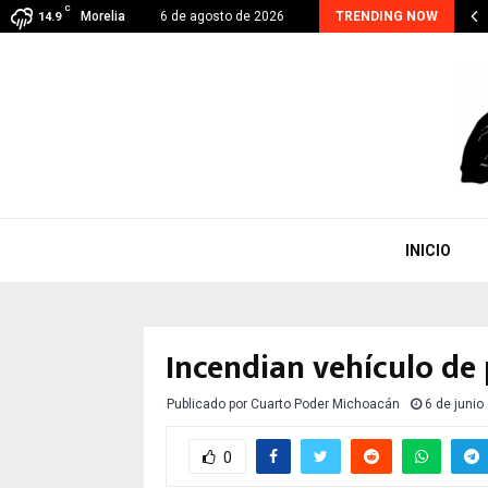
C
oacán suma 48 detenidos por extorsión; el…
Morelia
6 de agosto de 2026
TRENDING NOW
14.9
INICIO
Incendian vehículo de
Publicado por
Cuarto Poder Michoacán
6 de junio
0