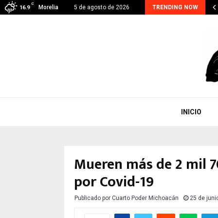
C
hoacán suma 48 detenidos por extorsión; el…
Morelia
5 de agosto de 2026
TRENDING NOW
16.9
INICIO
Mueren más de 2 mil 
por Covid-19
Publicado por
Cuarto Poder Michoacán
25 de juni