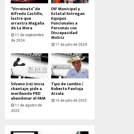
“Virreinato” de
DIF Municipal y
Alfredo Castillo,
Estatal Entregan
lastre que
Equipos
arrastra Magaña
Funcionales a
de La Mora
Personas con
Discapacidad
11 de septiembre
Motriz
de 2024
17 de julio de 2024
Silvano (re) inicia
Tipo de cambio /
chantaje; pide a
Roberto Pantoja
moribundo PRD
Arzola
abandonar el FAM
10 de julio de 2023
11 de agosto de
2023