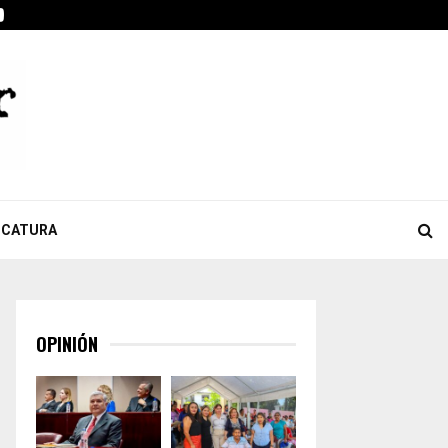
ook
tter
Youtube
Celebra Giulianna Bugarini aprobación de reforma que…
ICATURA
OPINIÓN