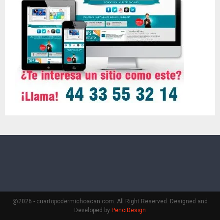
@2026 - cuartopodermichoacan.com. All Right Reserved. Designed and
Developed by
PenciDesign