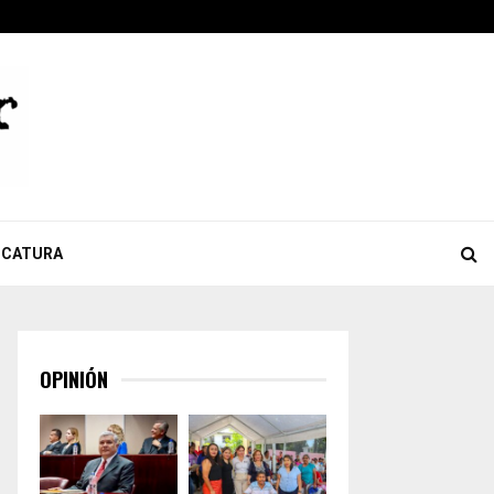
ook
tter
Youtube
Celebra Giulianna Bugarini aprobación de reforma que…
ICATURA
OPINIÓN