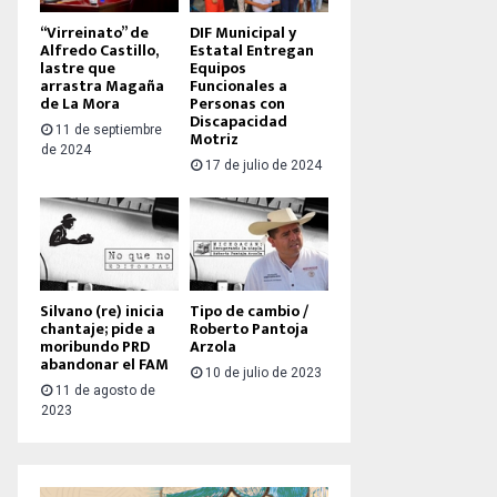
“Virreinato” de
DIF Municipal y
Alfredo Castillo,
Estatal Entregan
lastre que
Equipos
arrastra Magaña
Funcionales a
de La Mora
Personas con
Discapacidad
11 de septiembre
Motriz
de 2024
17 de julio de 2024
Silvano (re) inicia
Tipo de cambio /
chantaje; pide a
Roberto Pantoja
moribundo PRD
Arzola
abandonar el FAM
10 de julio de 2023
11 de agosto de
2023