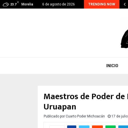
C
RA CONTINUA, EJE PRIORITARIO EN GESTIÓN DE…
Morelia
6 de agosto de 2026
TRENDING NOW
23.7
INICIO
Maestros de Poder de 
Uruapan
Publicado por
Cuarto Poder Michoacán
17 de juli