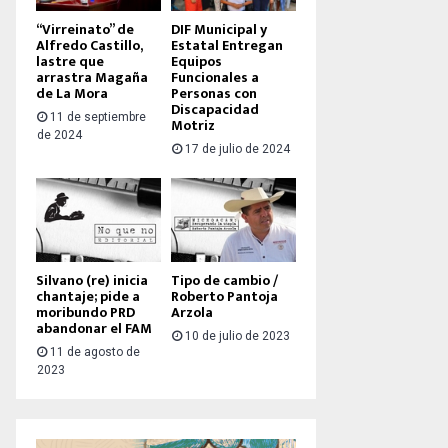
“Virreinato” de
DIF Municipal y
Alfredo Castillo,
Estatal Entregan
lastre que
Equipos
arrastra Magaña
Funcionales a
de La Mora
Personas con
Discapacidad
11 de septiembre
Motriz
de 2024
17 de julio de 2024
Silvano (re) inicia
Tipo de cambio /
chantaje; pide a
Roberto Pantoja
moribundo PRD
Arzola
abandonar el FAM
10 de julio de 2023
11 de agosto de
2023