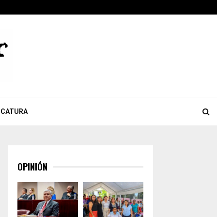
ook
tter
Youtube
Celebra Giulianna Bugarini aprobación de reforma que…
ICATURA
OPINIÓN