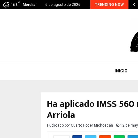
C
RA CONTINUA, EJE PRIORITARIO EN GESTIÓN DE…
Morelia
6 de agosto de 2026
TRENDING NOW
16.6
INICIO
Ha aplicado IMSS 560
Arriola
Publicado por
Cuarto Poder Michoacán
12 de may