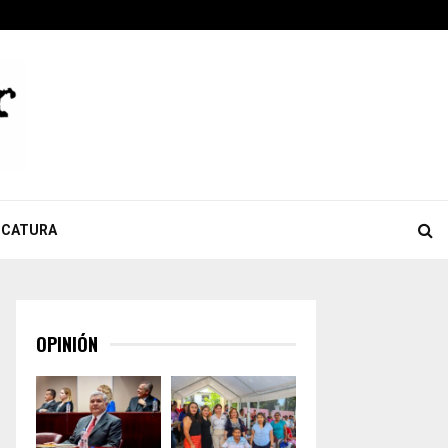
ook
tter
Youtube
Celebra Giulianna Bugarini aprobación de reforma que…
ICATURA
OPINIÓN