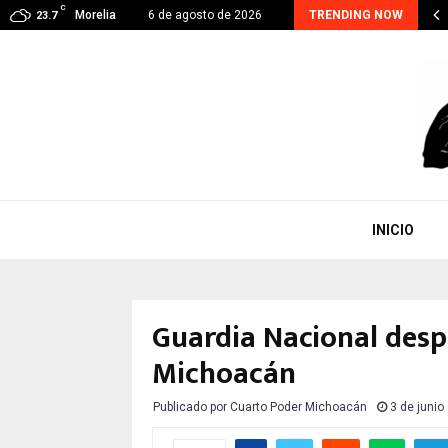
C
RA CONTINUA, EJE PRIORITARIO EN GESTIÓN DE…
Morelia
6 de agosto de 2026
TRENDING NOW
23.7
INICIO
Guardia Nacional desp
Michoacán
Publicado por
Cuarto Poder Michoacán
3 de junio