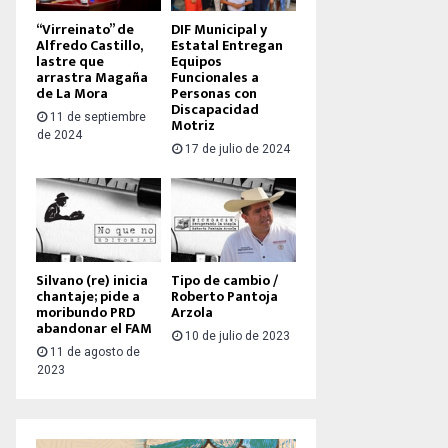
“Virreinato” de
DIF Municipal y
Alfredo Castillo,
Estatal Entregan
lastre que
Equipos
arrastra Magaña
Funcionales a
de La Mora
Personas con
Discapacidad
11 de septiembre
Motriz
de 2024
17 de julio de 2024
Silvano (re) inicia
Tipo de cambio /
chantaje; pide a
Roberto Pantoja
moribundo PRD
Arzola
abandonar el FAM
10 de julio de 2023
11 de agosto de
2023