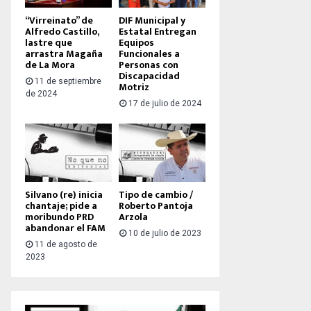
“Virreinato” de
DIF Municipal y
Alfredo Castillo,
Estatal Entregan
lastre que
Equipos
arrastra Magaña
Funcionales a
de La Mora
Personas con
Discapacidad
11 de septiembre
Motriz
de 2024
17 de julio de 2024
Silvano (re) inicia
Tipo de cambio /
chantaje; pide a
Roberto Pantoja
moribundo PRD
Arzola
abandonar el FAM
10 de julio de 2023
11 de agosto de
2023