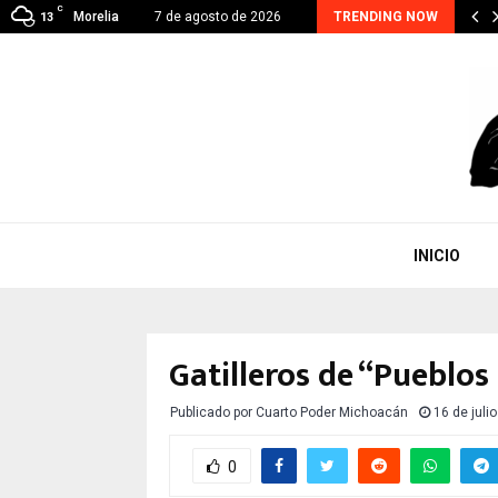
C
A CONTINUA, EJE PRIORITARIO EN GESTIÓN DE…
Morelia
7 de agosto de 2026
TRENDING NOW
13
INICIO
Gatilleros de “Pueblo
Publicado por
Cuarto Poder Michoacán
16 de juli
0