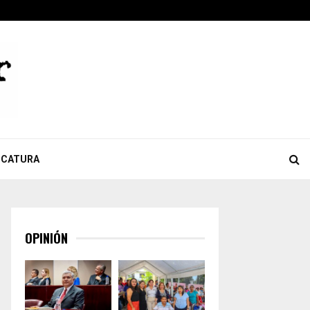
ok
ter
Youtube
Celebra Giulianna Bugarini aprobación de reforma que…
ICATURA
OPINIÓN