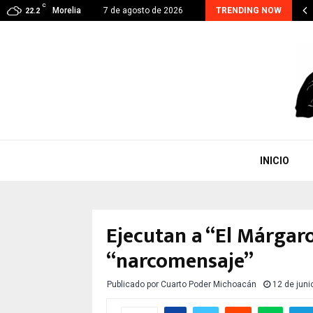
C
RA CONTINUA, EJE PRIORITARIO EN GESTIÓN DE…
Morelia
7 de agosto de 2026
TRENDING NOW
22.2
INICIO
Ejecutan a “El Márgaro
“narcomensaje”
Publicado por
Cuarto Poder Michoacán
12 de juni