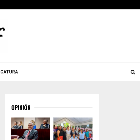
ook
tter
Youtube
Celebra Giulianna Bugarini aprobación de reforma que…
ICATURA
OPINIÓN