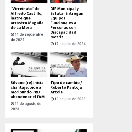
“Virreinato” de
DIF Municipal y
Alfredo Castillo,
Estatal Entregan
lastre que
Equipos
arrastra Magaña
Funcionales a
de La Mora
Personas con
Discapacidad
11 de septiembre
Motriz
de 2024
17 de julio de 2024
Silvano (re) inicia
Tipo de cambio /
chantaje; pide a
Roberto Pantoja
moribundo PRD
Arzola
abandonar el FAM
10 de julio de 2023
11 de agosto de
2023