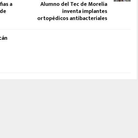
ias a
Alumno del Tec de Morelia
 de
inventa implantes
ortopédicos antibacteriales
cán