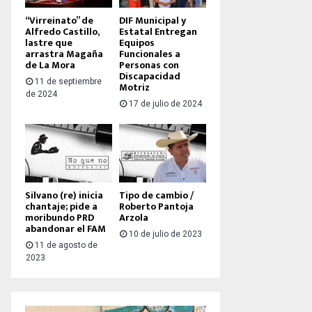
“Virreinato” de
DIF Municipal y
Alfredo Castillo,
Estatal Entregan
lastre que
Equipos
arrastra Magaña
Funcionales a
de La Mora
Personas con
Discapacidad
11 de septiembre
Motriz
de 2024
17 de julio de 2024
Silvano (re) inicia
Tipo de cambio /
chantaje; pide a
Roberto Pantoja
moribundo PRD
Arzola
abandonar el FAM
10 de julio de 2023
11 de agosto de
2023