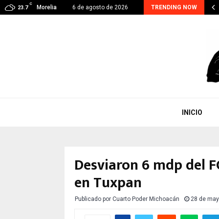
C
RA CONTINUA, EJE PRIORITARIO EN GESTIÓN DE…
Morelia
6 de agosto de 2026
TRENDING NOW
23.7
INICIO
Desviaron 6 mdp del F
en Tuxpan
Publicado por
Cuarto Poder Michoacán
28 de may