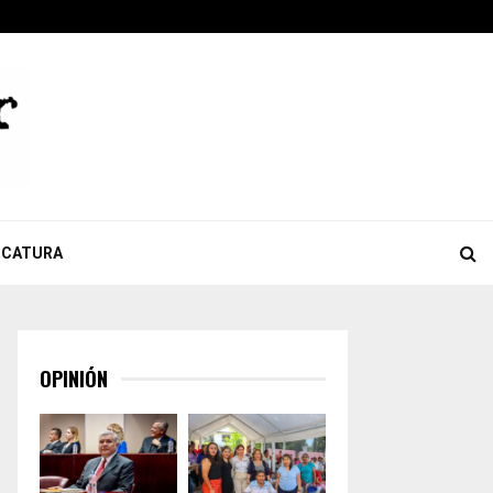
ook
tter
Youtube
Celebra Giulianna Bugarini aprobación de reforma que…
ICATURA
OPINIÓN