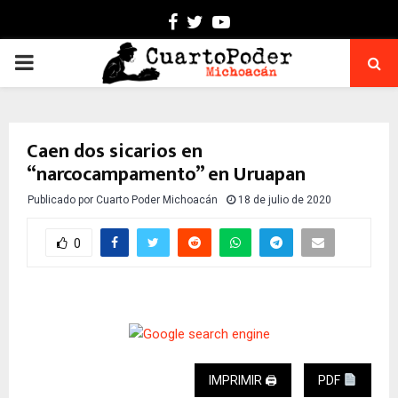
Facebook
Twitter
Youtube
PRIMARY
MENU
Caen dos sicarios en
“narcocampamento” en Uruapan
Publicado por
Cuarto Poder Michoacán
18 de julio de 2020
0
IMPRIMIR 🖨
PDF