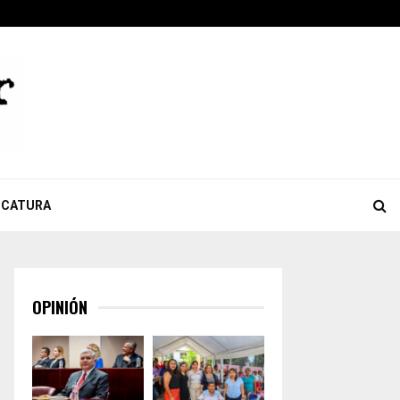
ook
tter
Youtube
Celebra Giulianna Bugarini aprobación de reforma que…
ICATURA
OPINIÓN