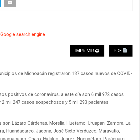
IMPRIMIR 🖨
PDF
 municipios de Michoacán registraron 137 casos nuevos de COVID-
os positivos de coronavirus, a este día son 6 mil 972 casos
 2 mil 247 casos sospechosos y 5 mil 293 pacientes
s son Lázaro Cárdenas, Morelia, Huetamo, Uruapan, Zamora, La
ra, Huandacareo, Jacona, José Sixto Verduzco, Maravatío,
Angamacutiro, Charo, Hidalgo, Juárez, Nocupétaro, Parácuaro,