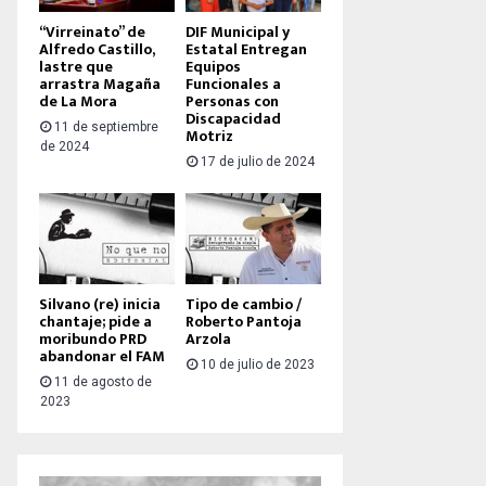
“Virreinato” de
DIF Municipal y
Alfredo Castillo,
Estatal Entregan
lastre que
Equipos
arrastra Magaña
Funcionales a
de La Mora
Personas con
Discapacidad
11 de septiembre
Motriz
de 2024
17 de julio de 2024
Silvano (re) inicia
Tipo de cambio /
chantaje; pide a
Roberto Pantoja
moribundo PRD
Arzola
abandonar el FAM
10 de julio de 2023
11 de agosto de
2023