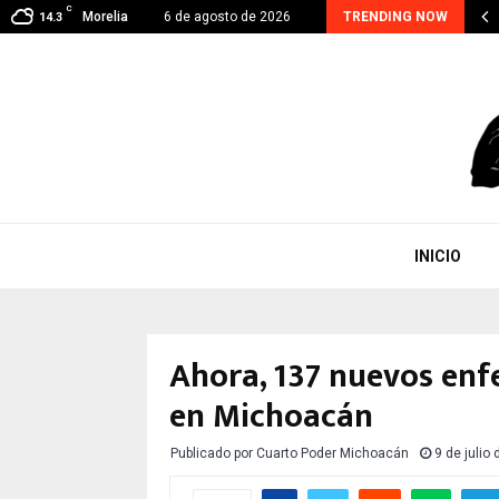
C
oacán suma 48 detenidos por extorsión; el…
Morelia
6 de agosto de 2026
TRENDING NOW
14.3
INICIO
Ahora, 137 nuevos enf
en Michoacán
Publicado por
Cuarto Poder Michoacán
9 de julio