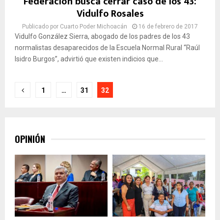
Federación busca cerrar caso de los 43:
Vidulfo Rosales
Publicado por
Cuarto Poder Michoacán
16 de febrero de 2017
Vidulfo González Sierra, abogado de los padres de los 43
normalistas desaparecidos de la Escuela Normal Rural “Raúl
Isidro Burgos”, advirtió que existen indicios que...
Paginación
1
…
31
32
de
entradas
OPINIÓN