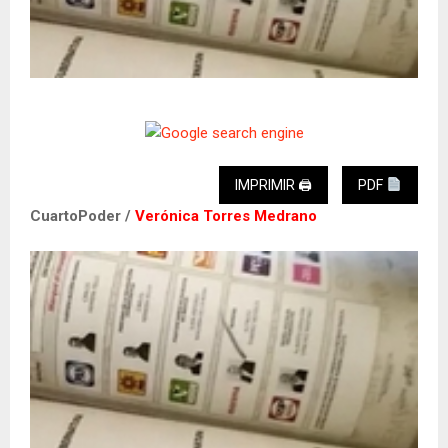
IMPRIMIR 🖨
PDF
CuartoPoder /
Verónica Torres Medrano