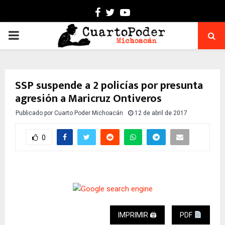
Facebook
Twitter
Youtube
PRIMARY
MENU
SSP suspende a 2 policías por presunta
agresión a Maricruz Ontiveros
Publicado por
Cuarto Poder Michoacán
12 de abril de 2017
0
IMPRIMIR 🖨
PDF