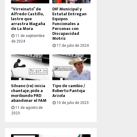
“Virreinato” de
DIF Municipal y
Alfredo Castillo,
Estatal Entregan
lastre que
Equipos
arrastra Magaña
Funcionales a
de La Mora
Personas con
Discapacidad
11 de septiembre
Motriz
de 2024
17 de julio de 2024
Silvano (re) inicia
Tipo de cambio /
chantaje; pide a
Roberto Pantoja
moribundo PRD
Arzola
abandonar el FAM
10 de julio de 2023
11 de agosto de
2023