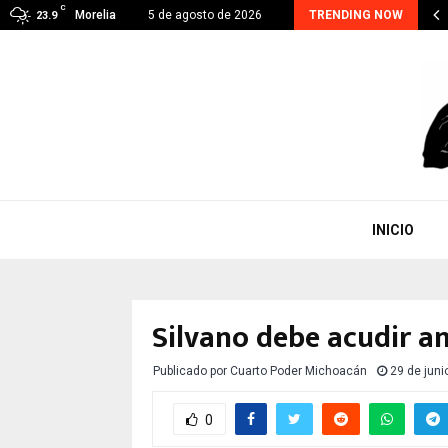
C
oacán suma 48 detenidos por extorsión; el…
Morelia
5 de agosto de 2026
TRENDING NOW
23.9
INICIO
Silvano debe acudir a
Publicado por
Cuarto Poder Michoacán
29 de juni
0