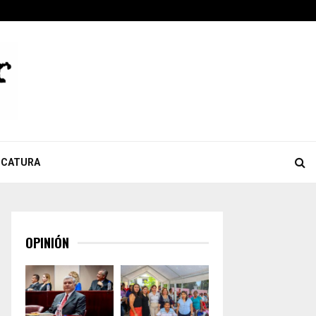
ook
tter
Youtube
Celebra Giulianna Bugarini aprobación de reforma que…
ICATURA
OPINIÓN