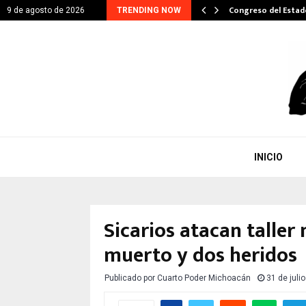
ITARIO EN GESTIÓN DE…
Congreso del Esta
9 de agosto de 2026
TRENDING NOW
INICIO
Sicarios atacan talle
muerto y dos heridos
Publicado por
Cuarto Poder Michoacán
31 de juli