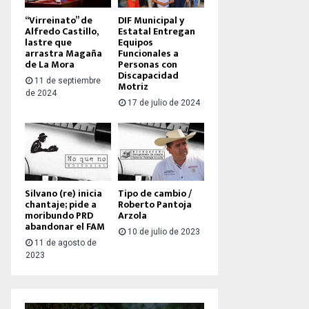
“Virreinato” de
DIF Municipal y
Alfredo Castillo,
Estatal Entregan
lastre que
Equipos
arrastra Magaña
Funcionales a
de La Mora
Personas con
Discapacidad
11 de septiembre
Motriz
de 2024
17 de julio de 2024
Silvano (re) inicia
Tipo de cambio /
chantaje; pide a
Roberto Pantoja
moribundo PRD
Arzola
abandonar el FAM
10 de julio de 2023
11 de agosto de
2023