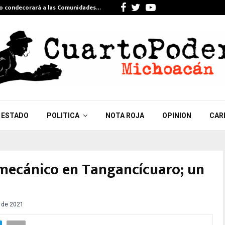
Facebook
Twitter
Youtube
do condecorará a las Comunidades…
Celebra Gi
ESTADO
POLITICA
NOTA ROJA
OPINION
CAR
r mecánico en Tangancícuaro; un
o de 2021