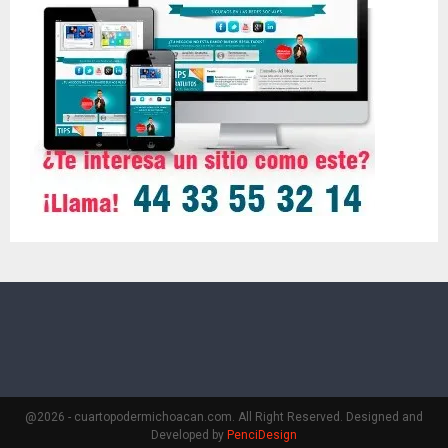
@2026 - cuartopodermichoacan.com. All Right Reserved. Designed and
Developed by
PenciDesign