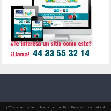
@2026 - cuartopodermichoacan.com. All Right Reserved. Designed and