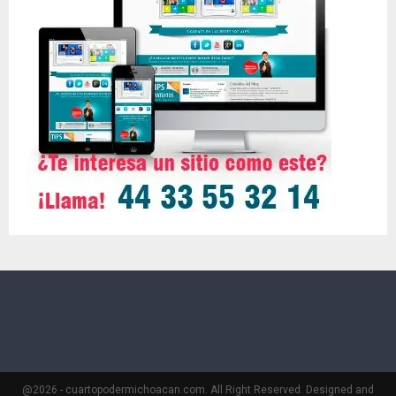
@2026 - cuartopodermichoacan.com. All Right Reserved. Designed and