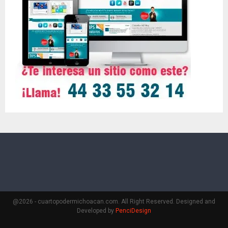
@2026 - cuartopodermichoacan.com. All Right Reserved. Designed and
Developed by
PenciDesign