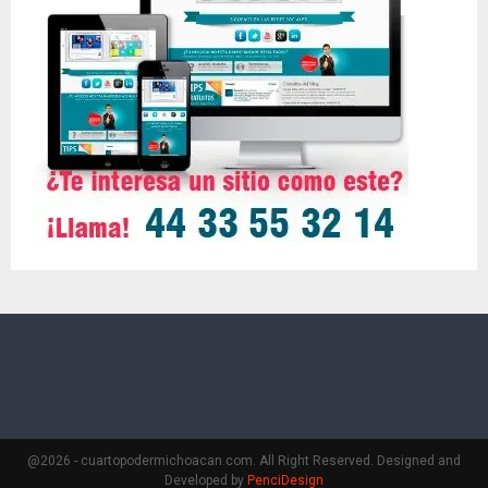
@2026 - cuartopodermichoacan.com. All Right Reserved. Designed and
Developed by
PenciDesign