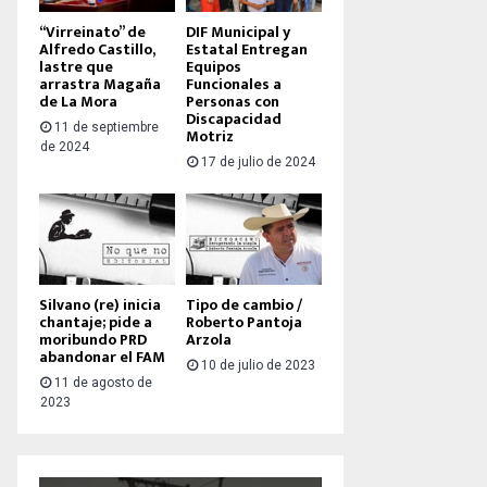
“Virreinato” de
DIF Municipal y
Alfredo Castillo,
Estatal Entregan
lastre que
Equipos
arrastra Magaña
Funcionales a
de La Mora
Personas con
Discapacidad
11 de septiembre
Motriz
de 2024
17 de julio de 2024
Silvano (re) inicia
Tipo de cambio /
chantaje; pide a
Roberto Pantoja
moribundo PRD
Arzola
abandonar el FAM
10 de julio de 2023
11 de agosto de
2023