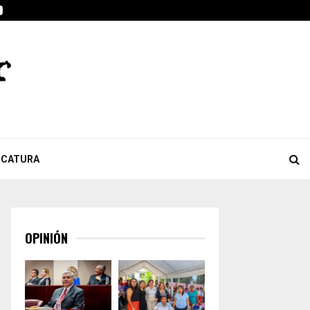
ook
tter
Youtube
Celebra Giulianna Bugarini aprobación de reforma que…
ICATURA
OPINIÓN