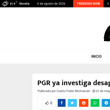
C
hoacán suma 48 detenidos por extorsión; el…
Morelia
6 de agosto de 2026
TRENDING NOW
21.9
INICIO
PGR ya investiga desa
Publicado por
Cuarto Poder Michoacán
22 de may
0