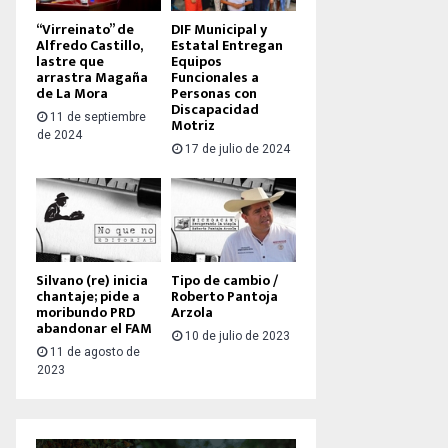
“Virreinato” de
DIF Municipal y
Alfredo Castillo,
Estatal Entregan
lastre que
Equipos
arrastra Magaña
Funcionales a
de La Mora
Personas con
Discapacidad
11 de septiembre
Motriz
de 2024
17 de julio de 2024
Silvano (re) inicia
Tipo de cambio /
chantaje; pide a
Roberto Pantoja
moribundo PRD
Arzola
abandonar el FAM
10 de julio de 2023
11 de agosto de
2023