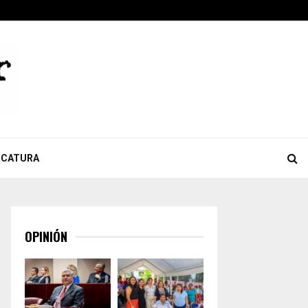
ook
tter
Youtube
Celebra Giulianna Bugarini aprobación de reforma que…
ICATURA
OPINIÓN