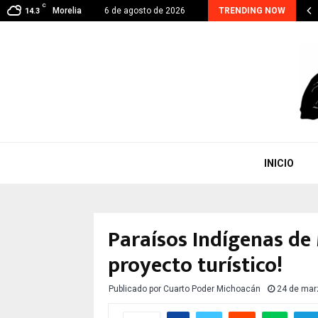
C
oacán suma 48 detenidos por extorsión; el…
Morelia
6 de agosto de 2026
TRENDING NOW
14.3
INICIO
Paraísos Indígenas de
proyecto turístico!
Publicado por
Cuarto Poder Michoacán
24 de mar