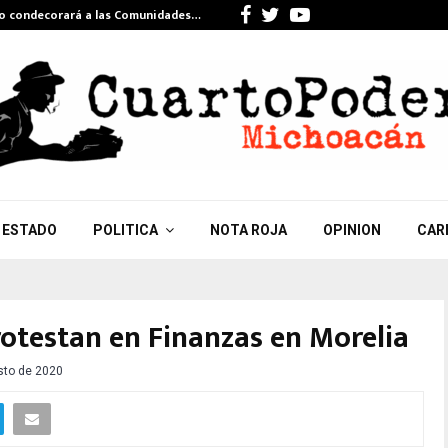
Facebook
Twitter
Youtube
do condecorará a las Comunidades…
Celebra Gi
ESTADO
POLITICA
NOTA ROJA
OPINION
CAR
otestan en Finanzas en Morelia
sto de 2020