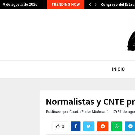
ITARIO EN GESTIÓN DE…
Congreso del Esta
9 de agosto de 2026
TRENDING NOW
INICIO
Normalistas y CNTE pr
Publicado por
Cuarto Poder Michoacán
31 de ago
0