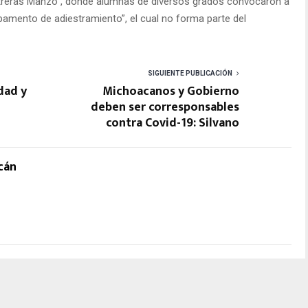
treras Manzo”, donde alumnas de diversos grados convocaron a
amento de adiestramiento”, el cual no forma parte del
SIGUIENTE PUBLICACIÓN
dad y
Michoacanos y Gobierno
deben ser corresponsables
contra Covid-19: Silvano
cán