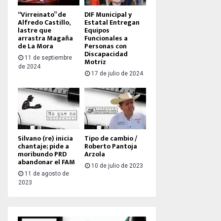
“Virreinato” de
DIF Municipal y
Alfredo Castillo,
Estatal Entregan
lastre que
Equipos
arrastra Magaña
Funcionales a
de La Mora
Personas con
Discapacidad
11 de septiembre
Motriz
de 2024
17 de julio de 2024
Silvano (re) inicia
Tipo de cambio /
chantaje; pide a
Roberto Pantoja
moribundo PRD
Arzola
abandonar el FAM
10 de julio de 2023
11 de agosto de
2023