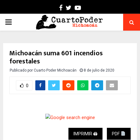
Facebook
Twitter
Youtube
PRIMARY
MENU
Michoacán suma 601 incendios
forestales
Publicado por
Cuarto Poder Michoacán
8 de julio de 2020
0
IMPRIMIR 🖨
PDF