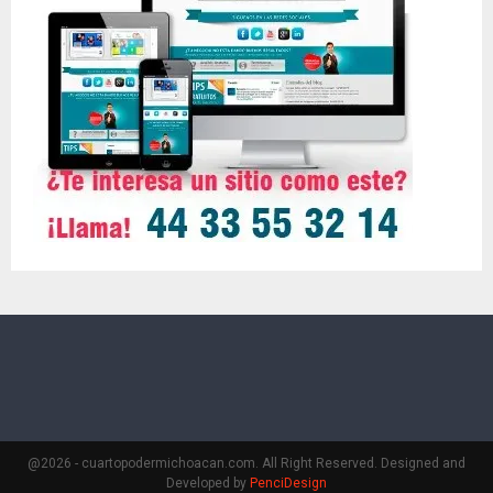
@2026 - cuartopodermichoacan.com. All Right Reserved. Designed and
Developed by
PenciDesign