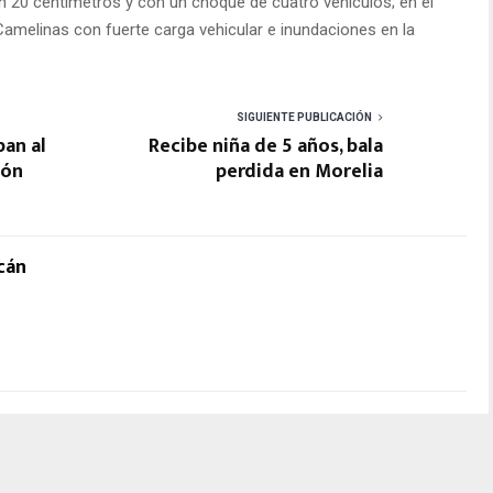
n 20 centímetros y con un choque de cuatro vehículos; en el
Camelinas con fuerte carga vehicular e inundaciones en la
SIGUIENTE PUBLICACIÓN
an al
Recibe niña de 5 años, bala
ión
perdida en Morelia
cán