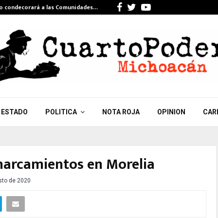
Facebook
Twitter
Youtube
do condecorará a las Comunidades…
Celebra Gi
ESTADO
POLITICA
NOTA ROJA
OPINION
CAR
harcamientos en Morelia
sto de 2020