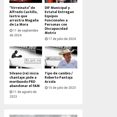
“Virreinato” de
DIF Municipal y
Alfredo Castillo,
Estatal Entregan
lastre que
Equipos
arrastra Magaña
Funcionales a
de La Mora
Personas con
Discapacidad
11 de septiembre
Motriz
de 2024
17 de julio de 2024
Silvano (re) inicia
Tipo de cambio /
chantaje; pide a
Roberto Pantoja
moribundo PRD
Arzola
abandonar el FAM
10 de julio de 2023
11 de agosto de
2023