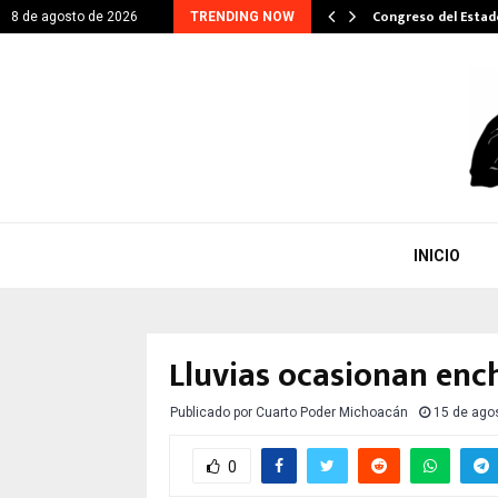
ITARIO EN GESTIÓN DE…
Congreso del Esta
8 de agosto de 2026
TRENDING NOW
INICIO
Lluvias ocasionan enc
Publicado por
Cuarto Poder Michoacán
15 de ago
0