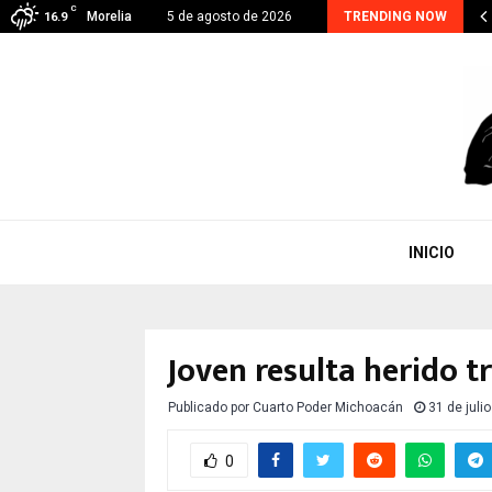
C
hoacán suma 48 detenidos por extorsión; el…
Morelia
5 de agosto de 2026
TRENDING NOW
16.9
INICIO
Joven resulta herido t
Publicado por
Cuarto Poder Michoacán
31 de juli
0