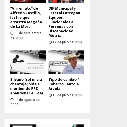
“Virreinato” de
DIF Municipal y
Alfredo Castillo,
Estatal Entregan
lastre que
Equipos
arrastra Magaña
Funcionales a
de La Mora
Personas con
Discapacidad
11 de septiembre
Motriz
de 2024
17 de julio de 2024
Silvano (re) inicia
Tipo de cambio /
chantaje; pide a
Roberto Pantoja
moribundo PRD
Arzola
abandonar el FAM
10 de julio de 2023
11 de agosto de
2023