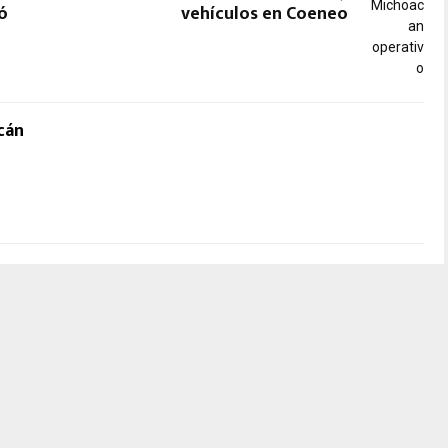
ó
vehículos en Coeneo
cán