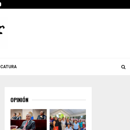
ook
tter
Youtube
Celebra Giulianna Bugarini aprobación de reforma que…
ICATURA
OPINIÓN