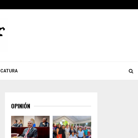
ook
tter
Youtube
Celebra Giulianna Bugarini aprobación de reforma que…
ICATURA
OPINIÓN