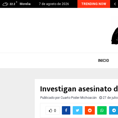
C
RA CONTINUA, EJE PRIORITARIO EN GESTIÓN DE…
Morelia
7 de agosto de 2026
TRENDING NOW
22.2
INICIO
Investigan asesinato 
Publicado por
Cuarto Poder Michoacán
27 de juli
0