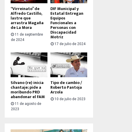
“Virreinato” de
DIF Municipal y
Alfredo Castillo,
Estatal Entregan
lastre que
Equipos
arrastra Magaña
Funcionales a
de La Mora
Personas con
Discapacidad
11 de septiembre
Motriz
de 2024
17 de julio de 2024
Silvano (re) inicia
Tipo de cambio /
chantaje; pide a
Roberto Pantoja
moribundo PRD
Arzola
abandonar el FAM
10 de julio de 2023
11 de agosto de
2023