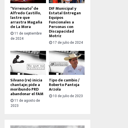
“Virreinato” de
DIF Municipal y
Alfredo Castillo,
Estatal Entregan
lastre que
Equipos
arrastra Magaña
Funcionales a
de La Mora
Personas con
Discapacidad
11 de septiembre
Motriz
de 2024
17 de julio de 2024
Silvano (re) inicia
Tipo de cambio /
chantaje; pide a
Roberto Pantoja
moribundo PRD
Arzola
abandonar el FAM
10 de julio de 2023
11 de agosto de
2023