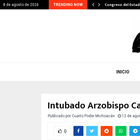
ITARIO EN GESTIÓN DE…
Congreso del Esta
8 de agosto de 2026
TRENDING NOW
INICIO
Intubado Arzobispo Ca
Publicado por
Cuarto Poder Michoacán
12 de ago
0