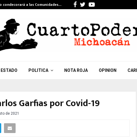
Facebook
Twitter
Youtube
do condecorará a las Comunidades…
Celebra Gi
ESTADO
POLITICA
NOTA ROJA
OPINION
CAR
rlos Garfias por Covid-19
sto de 2021