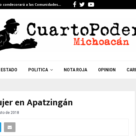
Facebook
Twitter
Youtube
do condecorará a las Comunidades…
Celebra Gi
ESTADO
POLITICA
NOTA ROJA
OPINION
CAR
ujer en Apatzingán
sto de 2018