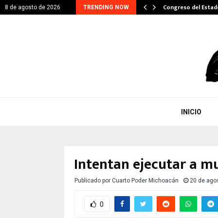
ITARIO EN GESTIÓN DE…
Congreso del Esta
8 de agosto de 2026
TRENDING NOW
INICIO
Intentan ejecutar a m
Publicado por
Cuarto Poder Michoacán
20 de ago
0