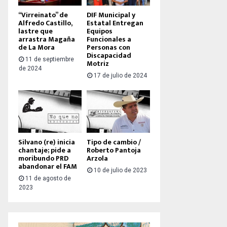
“Virreinato” de
DIF Municipal y
Alfredo Castillo,
Estatal Entregan
lastre que
Equipos
arrastra Magaña
Funcionales a
de La Mora
Personas con
Discapacidad
11 de septiembre
Motriz
de 2024
17 de julio de 2024
Silvano (re) inicia
Tipo de cambio /
chantaje; pide a
Roberto Pantoja
moribundo PRD
Arzola
abandonar el FAM
10 de julio de 2023
11 de agosto de
2023