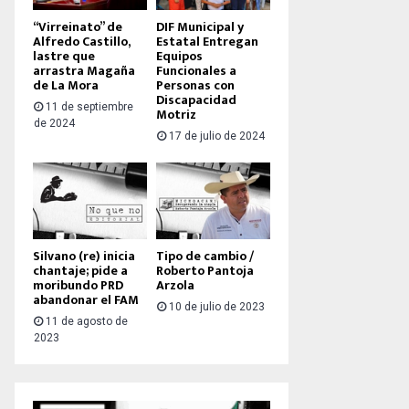
“Virreinato” de
DIF Municipal y
Alfredo Castillo,
Estatal Entregan
lastre que
Equipos
arrastra Magaña
Funcionales a
de La Mora
Personas con
Discapacidad
11 de septiembre
Motriz
de 2024
17 de julio de 2024
Silvano (re) inicia
Tipo de cambio /
chantaje; pide a
Roberto Pantoja
moribundo PRD
Arzola
abandonar el FAM
10 de julio de 2023
11 de agosto de
2023