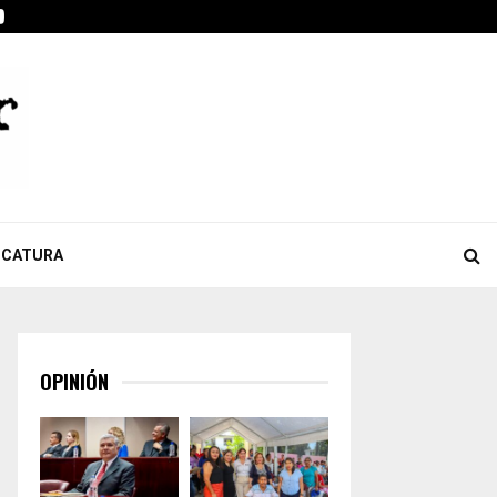
ook
tter
Youtube
Celebra Giulianna Bugarini aprobación de reforma que…
ICATURA
OPINIÓN