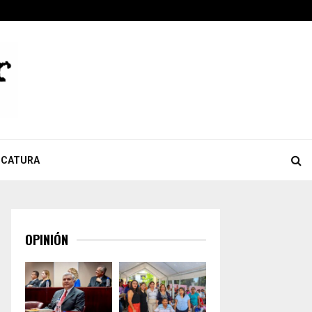
ook
tter
Youtube
Celebra Giulianna Bugarini aprobación de reforma que…
ICATURA
OPINIÓN