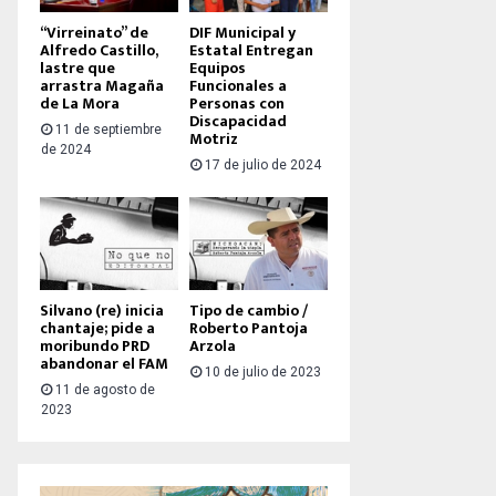
“Virreinato” de
DIF Municipal y
Alfredo Castillo,
Estatal Entregan
lastre que
Equipos
arrastra Magaña
Funcionales a
de La Mora
Personas con
Discapacidad
11 de septiembre
Motriz
de 2024
17 de julio de 2024
Silvano (re) inicia
Tipo de cambio /
chantaje; pide a
Roberto Pantoja
moribundo PRD
Arzola
abandonar el FAM
10 de julio de 2023
11 de agosto de
2023