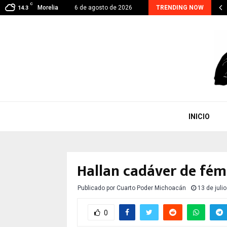
C
oacán suma 48 detenidos por extorsión; el…
Morelia
6 de agosto de 2026
TRENDING NOW
14.3
INICIO
Hallan cadáver de fém
Publicado por
Cuarto Poder Michoacán
13 de juli
0