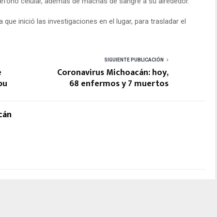
eléfono celular, además de machas de sangre a su alrededor.
 que inició las investigaciones en el lugar, para trasladar el
SIGUIENTE PUBLICACIÓN
e
Coronavirus Michoacán: hoy,
pu
68 enfermos y 7 muertos
cán