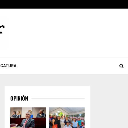
ook
tter
Youtube
Celebra Giulianna Bugarini aprobación de reforma que…
ICATURA
OPINIÓN