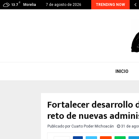
C
RA CONTINUA, EJE PRIORITARIO EN GESTIÓN DE…
Morelia
7 de agosto de 2026
TRENDING NOW
13.7
INICIO
Fortalecer desarrollo
reto de nuevas adminis
Publicado por
Cuarto Poder Michoacán
31 de ago