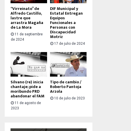
“Virreinato” de
DIF Municipal y
Alfredo Castillo,
Estatal Entregan
lastre que
Equipos
arrastra Magaña
Funcionales a
de La Mora
Personas con
Discapacidad
11 de septiembre
Motriz
de 2024
17 de julio de 2024
Silvano (re) inicia
Tipo de cambio /
chantaje; pide a
Roberto Pantoja
moribundo PRD
Arzola
abandonar el FAM
10 de julio de 2023
11 de agosto de
2023