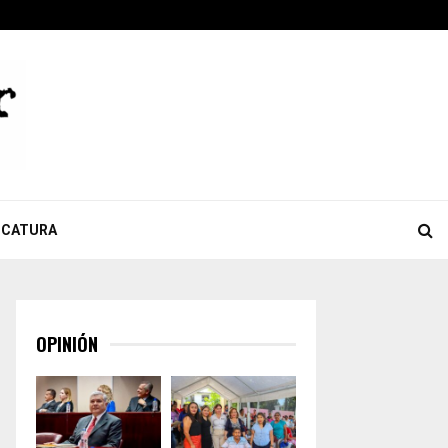
ook
tter
Youtube
Celebra Giulianna Bugarini aprobación de reforma que…
ICATURA
OPINIÓN