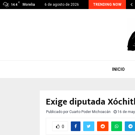
C
oacán suma 48 detenidos por extorsión; el…
Morelia
6 de agosto de 2026
TRENDING NOW
14.4
INICIO
Exige diputada Xóchitl
Publicado por
Cuarto Poder Michoacán
16 de may
0