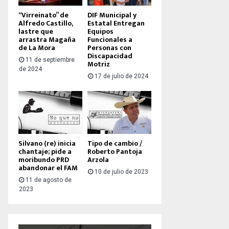
“Virreinato” de
DIF Municipal y
Alfredo Castillo,
Estatal Entregan
lastre que
Equipos
arrastra Magaña
Funcionales a
de La Mora
Personas con
Discapacidad
11 de septiembre
Motriz
de 2024
17 de julio de 2024
Silvano (re) inicia
Tipo de cambio /
chantaje; pide a
Roberto Pantoja
moribundo PRD
Arzola
abandonar el FAM
10 de julio de 2023
11 de agosto de
2023