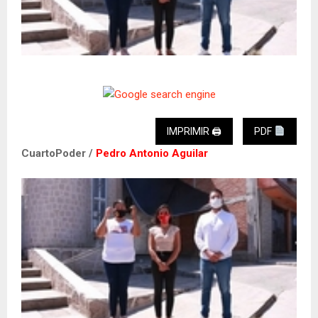
IMPRIMIR 🖨
PDF
CuartoPoder /
Pedro Antonio Aguilar