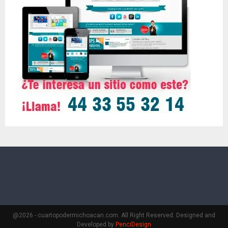
@2026 - cuartopodermichoacan.com. All Right Reserved. Designed and
Developed by
PenciDesign