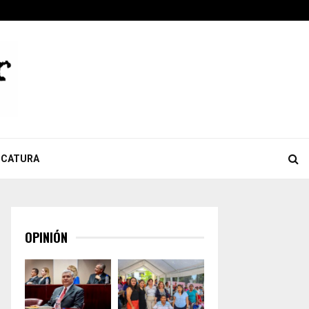
ook
tter
Youtube
Celebra Giulianna Bugarini aprobación de reforma que…
ICATURA
OPINIÓN