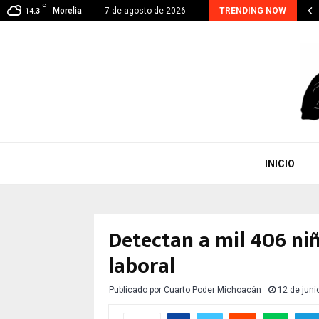
C
RA CONTINUA, EJE PRIORITARIO EN GESTIÓN DE…
Morelia
7 de agosto de 2026
TRENDING NOW
14.3
INICIO
Detectan a mil 406 ni
laboral
Publicado por
Cuarto Poder Michoacán
12 de juni