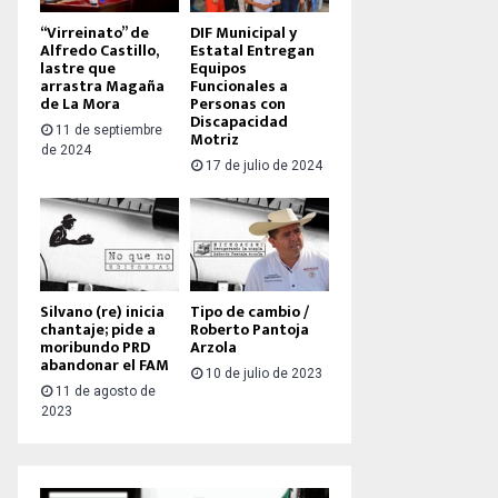
“Virreinato” de
DIF Municipal y
Alfredo Castillo,
Estatal Entregan
lastre que
Equipos
arrastra Magaña
Funcionales a
de La Mora
Personas con
Discapacidad
11 de septiembre
Motriz
de 2024
17 de julio de 2024
Silvano (re) inicia
Tipo de cambio /
chantaje; pide a
Roberto Pantoja
moribundo PRD
Arzola
abandonar el FAM
10 de julio de 2023
11 de agosto de
2023