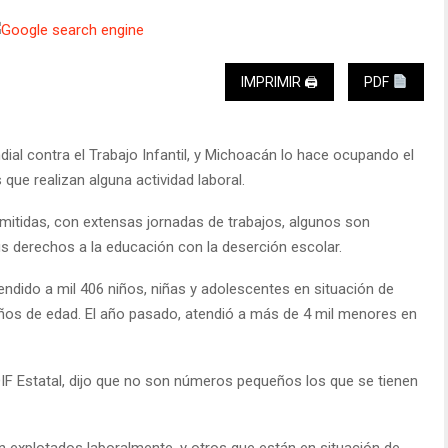
IMPRIMIR 🖨
PDF
al contra el Trabajo Infantil, y Michoacán lo hace ocupando el
que realizan alguna actividad laboral.
mitidas, con extensas jornadas de trabajos, algunos son
s derechos a la educación con la deserción escolar.
atendido a mil 406 niños, niñas y adolescentes en situación de
 años de edad. El año pasado, atendió a más de 4 mil menores en
 DIF Estatal, dijo que no son números pequeños los que se tienen
n explotados laboralmente, y otros que están en situación de