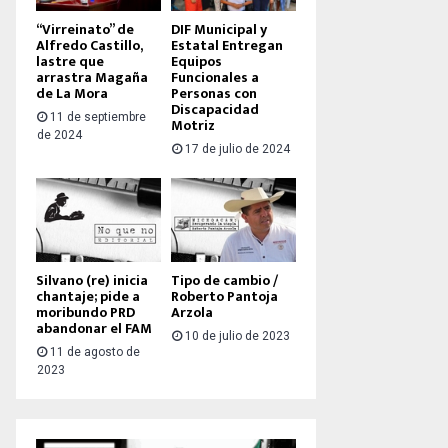
“Virreinato” de
DIF Municipal y
Alfredo Castillo,
Estatal Entregan
lastre que
Equipos
arrastra Magaña
Funcionales a
de La Mora
Personas con
Discapacidad
11 de septiembre
Motriz
de 2024
17 de julio de 2024
Silvano (re) inicia
Tipo de cambio /
chantaje; pide a
Roberto Pantoja
moribundo PRD
Arzola
abandonar el FAM
10 de julio de 2023
11 de agosto de
2023