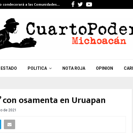
Facebook
Twitter
Youtube
do condecorará a las Comunidades…
Celebra Gi
ESTADO
POLITICA
NOTA ROJA
OPINION
CAR
” con osamenta en Uruapan
to de 2021