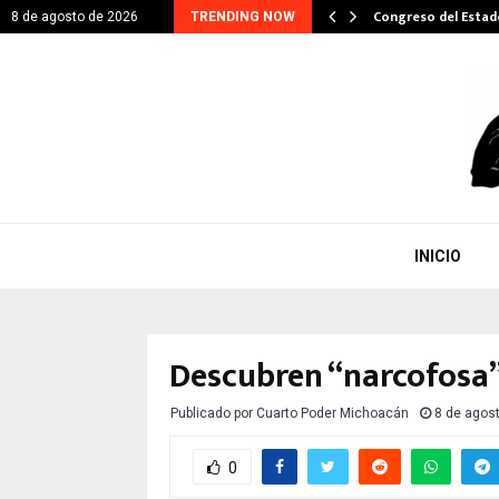
ITARIO EN GESTIÓN DE…
Congreso del Esta
8 de agosto de 2026
TRENDING NOW
INICIO
Descubren “narcofosa
Publicado por
Cuarto Poder Michoacán
8 de agos
0