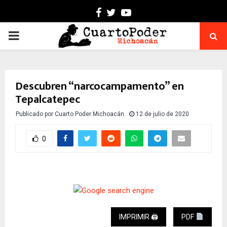
Facebook
Twitter
Youtube
PRIMARY
MENU
Descubren “narcocampamento” en
Tepalcatepec
Publicado por
Cuarto Poder Michoacán
12 de julio de 2020
0
IMPRIMIR 🖨
PDF