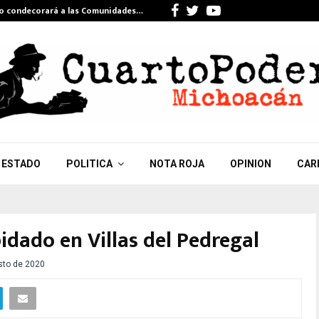
Facebook
Twitter
Youtube
do condecorará a las Comunidades…
Celebra Gi
ESTADO
POLITICA
NOTA ROJA
OPINION
CAR
idado en Villas del Pedregal
sto de 2020