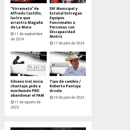
“Virreinato” de
DIF Municipal y
Alfredo Castillo,
Estatal Entregan
lastre que
Equipos
arrastra Magaña
Funcionales a
de La Mora
Personas con
Discapacidad
11 de septiembre
Motriz
de 2024
17 de julio de 2024
Silvano (re) inicia
Tipo de cambio /
chantaje; pide a
Roberto Pantoja
moribundo PRD
Arzola
abandonar el FAM
10 de julio de 2023
11 de agosto de
2023