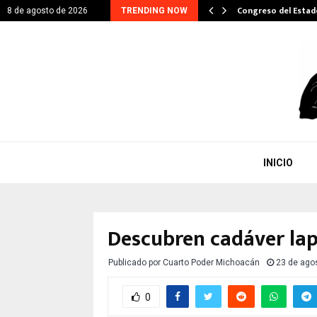
ITARIO EN GESTIÓN DE…
Congreso del Esta
8 de agosto de 2026
TRENDING NOW
INICIO
Descubren cadáver lap
Publicado por
Cuarto Poder Michoacán
23 de ago
0