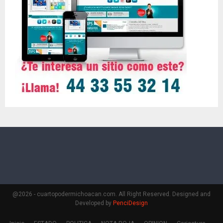
@2026 - cuartopodermichoacan.com. All Right Reserved. Designed and
Developed by
PenciDesign