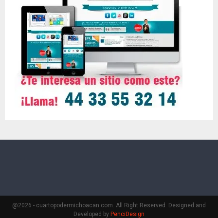
@2026 - cuartopodermichoacan.com. All Right Reserved. Designed and
Developed by
PenciDesign